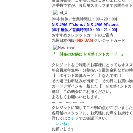
店舗所在等、ご不明の点がございましたら、
お手数ですが、各店舗スタッフまでお問合せ下
[年中無休／営業時間11：00～20：00]
NIX-JAM Y*store. /
NIX-JAM M*store.
[年中無休／営業時間10：00～21：00]
おすすめクレジットカードのご案内
九州日本信販×
NIX-JAM
クレジットカード
『 財布のお供に NIXポイントカード 』
クレジットをご利用のお客様にとってもオススメ
年会費永年無料・分割払い５回無金利などの特
【 ポイント加算カード 】なんです!!!
その場でお申込みが出来て、その日にお買い物
カードデザインも一新した【 NIXポイントカ
是非、この機会にご利用ください。
よろしくお願いいたします。
--- --- --- --- ---
クレジットに関してご不明の点がございました
各店舗のスタッフに、お気軽にお声をお掛けく
詳しくは
コチラ
でご確認下さい。
「いいね」
お願いします